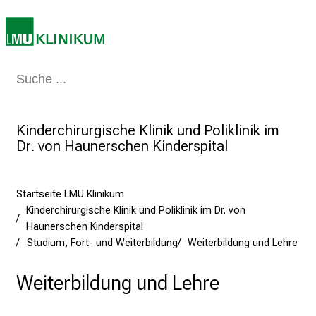
n
K
a
r
Medizin & Pflege
Patienten & Besucher
Forschung
Lehre
Das Kli
r
i
e
Kinderchirurgische Klinik und Poliklinik im
r
Dr. von Haunerschen Kinderspital
e
t
a
Startseite LMU Klinikum
g
Kinderchirurgische Klinik und Poliklinik im Dr. von
d
Haunerschen Kinderspital
e
Studium, Fort- und Weiterbildung
Weiterbildung und Lehre
r
P
Weiterbildung und Lehre
f
l