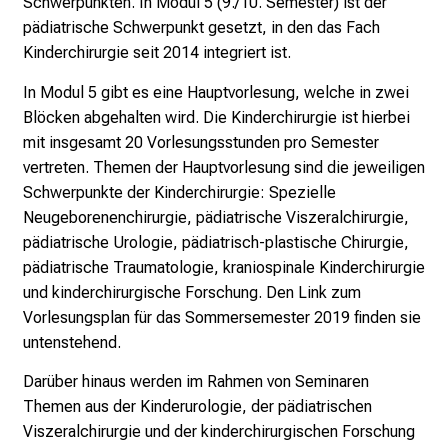
Schwerpunkten. In Modul 5 (9./10. Semester) ist der
e
pädiatrische Schwerpunkt gesetzt, in den das Fach
r
Kinderchirurgie seit 2014 integriert ist.
e
In Modul 5 gibt es eine Hauptvorlesung, welche in zwei
n
Blöcken abgehalten wird. Die Kinderchirurgie ist hierbei
d
mit insgesamt 20 Vorlesungsstunden pro Semester
e
vertreten. Themen der Hauptvorlesung sind die jeweiligen
r
Schwerpunkte der Kinderchirurgie: Spezielle
E
Neugeborenenchirurgie, pädiatrische Viszeralchirurgie,
i
pädiatrische Urologie, pädiatrisch-plastische Chirurgie,
n
pädiatrische Traumatologie, kraniospinale Kinderchirurgie
b
und kinderchirurgische Forschung. Den Link zum
l
Vorlesungsplan für das Sommersemester 2019 finden sie
i
untenstehend.
c
k
Darüber hinaus werden im Rahmen von Seminaren
e
Themen aus der Kinderurologie, der pädiatrischen
i
Viszeralchirurgie und der kinderchirurgischen Forschung