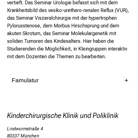
n
vertieft. Das Seminar Urologie befasst sich mit dem
d
Krankheitsbild des vesiko-urethero-renalen Reflux (VUR),
e
das Seminar Viszeralchirurgie mit der hypertrophen
n
Pylorusstenose, dem Morbus Hirschsprung und dem
a
akuten Skrotum, das Seminar Molekulargenetik mit
n
soliden Tumoren des Kindesalters. Hier haben die
s
Studierenden die Möglichkeit, in Kleingruppen interaktiv
p
mit dem Dozenten die Themen zu bearbeiten.
r
u
c
Famulatur
h
Wir freuen uns, wenn Sie als
s
Studierende/Studierender eine Famulatur an der
v
kinderchirurgischen Klinik und Poliklinik im Dr. von
o
Haunerschen Kinderspital absolvieren möchten. Bitte
Kinderchirurgische Klinik und Poliklinik
l
wenden Sie sich zur Koordination an:
l
Lindwurmstraße 4
e
Frau Dr. med. Anne-Sophie Holler
80337 München