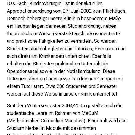
Das Fach „Kinderchirurgie“ ist in der aktuellen
i
Approbationsordnung vom 27. Juni 2002 kein Pflichtfach.
n
Dennoch beherzigt unsere Klinik in besonderem Maße
T
ein Hauptanliegen der neuen Studienordnung, neben
a
theoretischem Wissen verstärkt auch praxisorientierte
g
und praktische Fähigkeiten zu vermitteln. So werden
v
Studenten studienbegleitend in Tutorials, Seminaren und
o
auch direkt am Krankenbett unterrichtet. Ebenfalls
l
erhalten die Studenten praktischen Unterricht im
l
Operationssaal sowie in der Notfallambulanz. Diese
e
Unterrichtsformen finden jeweils in kleinen Gruppen mit
r
einem Tutor statt. Etwa 280 Studenten pro Semester
i
werden auf diese Weise in unserer Klinik unterrichtet.
n
s
Seit dem Wintersemester 2004/2005 gestaltet sich die
p
studentische Lehre im Rahmen von MeCuM
i
(Medizinisches Curriculum München). Eingeteilt wird das
r
Studium hierbei in Module mit bestimmten
i