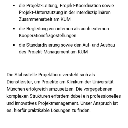
die Projekt-Leitung, Projekt-Koordination sowie
i
Projekt-Unterstützung in der interdisziplinären
r
Zusammenarbeit am KUM
i
e
die Begleitung von internen als auch externen
r
Kooperationsfragestellungen
e
die Standardisierung sowie den Auf- und Ausbau
n
des Projekt-Management am KUM
d
e
r
Die Stabsstelle Projektbüro versteht sich als
E
Dienstleister, um Projekte am Klinikum der Universität
i
München erfolgreich umzusetzen. Die vorgegebenen
n
komplexen Strukturen erfordern dabei ein professionelles
b
und innovatives Projektmanagement. Unser Anspruch ist
l
es, hierfür praktikable Lösungen zu finden.
i
c
k