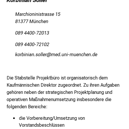
Korbinian Soller
m
–
Marchioninistrasse 15
e
81377 München
i
089 4400-72013
n
T
089 4400-72102
a
oüpjlulguscüääipS
vim-ful_vfiuyziusmi
g
v
o
l
Die Stabstelle Projektbüro ist organisatorisch dem
l
Kaufmännischen Direktor zugeordnet.
Zu ihren Aufgaben
e
gehören neben der strategischen Projektplanung und
r
operativen Maßnahmenumsetzung
insbesondere
die
i
folgenden Bereiche:
n
die Vorbereitung/Umsetzung von
s
Vorstandsbeschlüssen
p