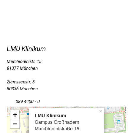
e
i
n
d
e
n
LMU Klinikum
a
n
Marchioninistr. 15
s
81377 München
p
r
Ziemssenstr. 5
u
80336 München
c
089 4400 - 0
h
s
×
+
LMU Klinikum
v
Campus Großhadern
−
o
Marchioninistraße 15
l