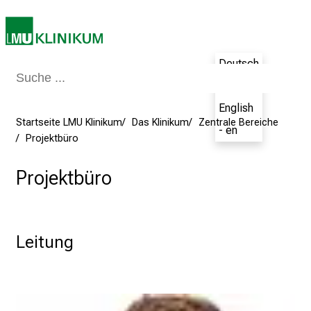
5
d
e
n
Deutsch
K
- de
a
English
r
Startseite LMU Klinikum
Das Klinikum
Zentrale Bereiche
- en
r
Projektbüro
i
e
Projektbüro
r
e
t
a
Leitung
g
d
e
r