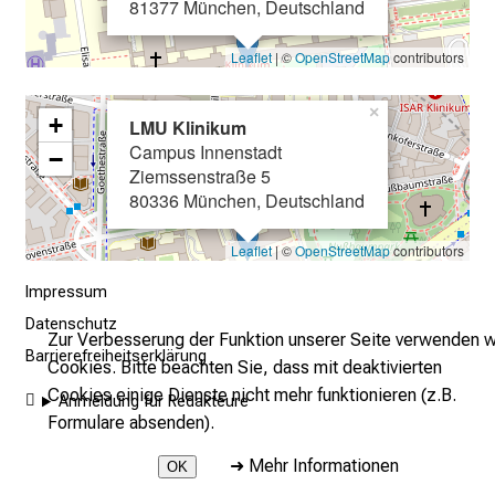
81377 München, Deutschland
l
e
Leaflet
| ©
OpenStreetMap
contributors
n
u
×
+
LMU Klinikum
n
Campus Innenstadt
−
d
Ziemssenstraße 5
g
80336 München, Deutschland
a
n
Leaflet
| ©
OpenStreetMap
contributors
z
Impressum
h
Datenschutz
e
Zur Verbesserung der Funktion unserer Seite verwenden w
Barrierefreiheitserklärung
i
Cookies. Bitte beachten Sie, dass mit deaktivierten
t
Cookies einige Dienste nicht mehr funktionieren (z.B.
Anmeldung für Redakteure
l
Formulare absenden).
i
➜
Mehr Informationen
c
OK