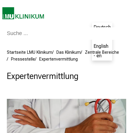
m
2
7
.
Deutsch
J
- de
u
English
n
Startseite LMU Klinikum
Das Klinikum
Zentrale Bereiche
- en
i
Pressestelle
Expertenvermittlung
2
0
Expertenvermittlung
2
5
d
e
n
K
a
r