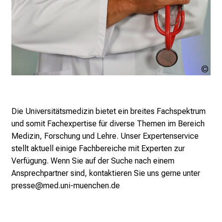
r
i
e
r
e
Uns
t
Bro
a
g
d
Die Universitätsmedizin bietet ein breites Fachspektrum
e
und somit Fachexpertise für diverse Themen im Bereich
r
Medizin, Forschung und Lehre. Unser Expertenservice
P
stellt aktuell einige Fachbereiche mit Experten zur
f
Verfügung. Wenn Sie auf der Suche nach einem
l
Ansprechpartner sind, kontaktieren Sie uns gerne unter
e
presse@med.uni-muenchen.de
g
e
a