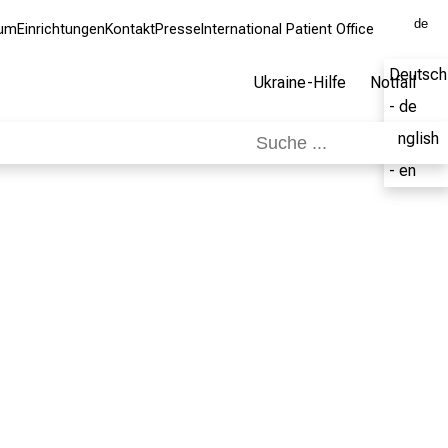
de
kum
Einrichtungen
Kontakt
Presse
International Patient Office
Deutsch
Ukraine-Hilfe
Notfall
- de
English
- en