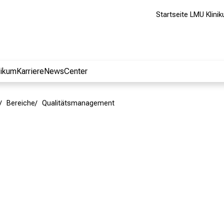
Startseite LMU Klini
nikum
Karriere
NewsCenter
Bereiche
Qualitätsmanagement