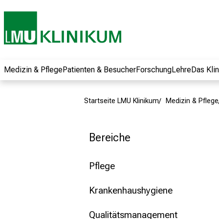
und erhalten Sie
spannende
Informationen zu
Jobs, Ausbildungen
und
Weiterbildungen.
Medizin & Pflege
Patienten & Besucher
Forschung
Lehre
Das Kli
Kommen Sie
vorbei, tauschen
Startseite LMU Klinikum
Medizin & Pflege
Sie sich mit
Kollegen aus und
lassen Sie sich von
Bereiche
der gelebten
Pflegewissenschaft
Pflege
begeistern – ganz
unverbindlich und
Krankenhaushygiene
ohne Anmeldung.
Qualitätsmanagement