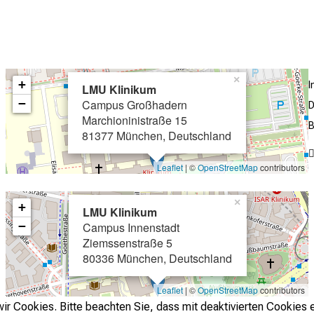
×
+
LMU Klinikum
−
Campus Großhadern
D
Marchioninistraße 15
B
81377 München, Deutschland
Leaflet
| ©
OpenStreetMap
contributors
×
+
LMU Klinikum
−
Campus Innenstadt
Ziemssenstraße 5
80336 München, Deutschland
Leaflet
| ©
OpenStreetMap
contributors
r Cookies. Bitte beachten Sie, dass mit deaktivierten Cookies e