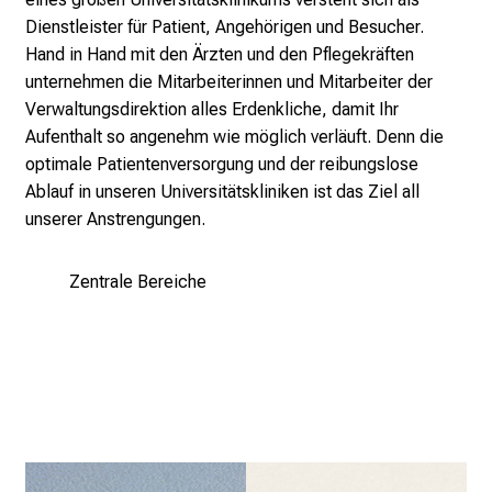
a
Dienstleister für Patient, Angehörigen und Besucher.
g
Hand in Hand mit den Ärzten und den Pflegekräften
.
unternehmen die Mitarbeiterinnen und Mitarbeiter der
T
Verwaltungsdirektion alles Erdenkliche, damit Ihr
r
Aufenthalt so angenehm wie möglich verläuft. Denn die
e
optimale Patientenversorgung und der reibungslose
f
Ablauf in unseren Universitätskliniken ist das Ziel all
f
unserer Anstrengungen.
e
n
S
Zentrale Bereiche
i
e
E
x
p
e
r