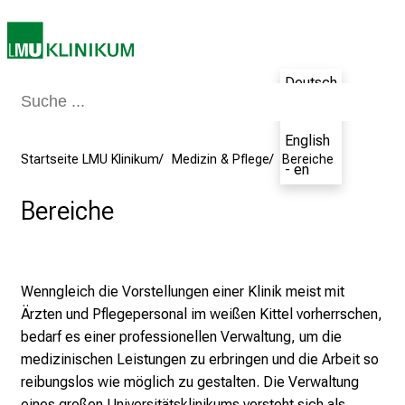
t
l
i
Deutsch
c
h
- de
e
English
n
Startseite LMU Klinikum
Medizin & Pflege
Bereiche
- en
P
f
Bereiche
l
e
g
Wenngleich die Vorstellungen einer Klinik meist mit
e
Ärzten und Pflegepersonal im weißen Kittel vorherrschen,
a
bedarf es einer professionellen Verwaltung, um die
l
medizinischen Leistungen zu erbringen und die Arbeit so
l
reibungslos wie möglich zu gestalten. Die Verwaltung
t
eines großen Universitätsklinikums versteht sich als