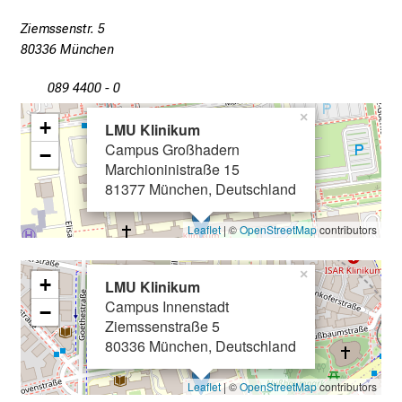
n
g
Ziemssenstr. 5
.
80336 München
089 4400 - 0
mehr Informationen
×
+
LMU Klinikum
Campus Großhadern
−
Schließen
Marchioninistraße 15
81377 München, Deutschland
Leaflet
| ©
OpenStreetMap
contributors
×
+
LMU Klinikum
Campus Innenstadt
−
Ziemssenstraße 5
80336 München, Deutschland
Leaflet
| ©
OpenStreetMap
contributors