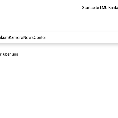
Startseite LMU Klini
nikum
Karriere
NewsCenter
ir über uns