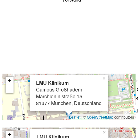
×
+
LMU Klinikum
−
Campus Großhadern
D
Marchioninistraße 15
B
81377 München, Deutschland
Leaflet
| ©
OpenStreetMap
contributors
×
+
LMU Klinikum