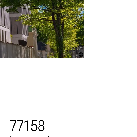
LMU
Klinikum
77158