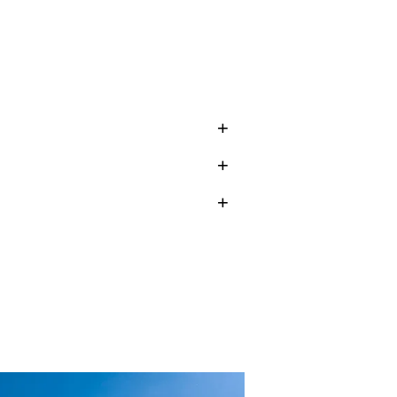
Atmosphäre werden jede
nden sind unser Auftrag. Wir fördern
e bereichern unsere Gemeinschaft
erspektiven und
Entwicklungen.
enschen helfen. Eine hohe
rnen Partnerinnen und Partnern trägt
nd Therapieverfahren sowie
urellen Fortschritt
uppen und Personen aus.
Selbstverständlichkeit.
ssung, Strukturierung und
en aller zur Verfügung.
beitsmodellen hohe Bedeutung bei.