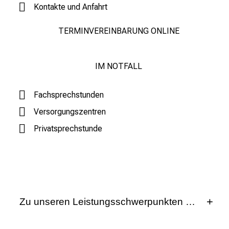
Kontakte und Anfahrt
t
d
TERMINVEREINBARUNG ONLINE
e
c
k
IM NOTFALL
e
n
Fachsprechstunden
S
Versorgungszentren
i
e
Privatsprechstunde
v
i
e
l
f
Zu unseren Leistungsschwerpunkten gehören
ä
l
Angeborene Fehlbildungen
t