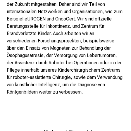
n
der Zukunft mitgestalten. Daher sind wir Teil von
n
internationalen Netzwerken und Organisationen, wie zum
e
Beispiel eUROGEN und OncoCert. Wir sind offzielle
n
Beratungsstelle für Inkontinenz, und Zentrum für
d
Brandverletzte Kinder. Auch arbeiten wir an
e
verschiedenen Forschungsprojekten, beispielsweise
I
über den Einsatz von Magneten zur Behandlung der
n
Ösophagusatresie, der Versorgung von Lebertumoren,
f
der Assistenz durch Roboter bei Operationen oder in der
o
Pflege innerhalb unseres Kinderchirurgischem Zentrums
r
für roboter-assistierte Chirurgie, sowie dem Verwendung
m
von künstlicher Intelligenz, um die Diagnose von
a
Röntgenbildern weiter zu verbessern.
t
i
o
n
e