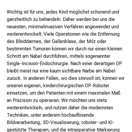
i
Eingriffe am Bauch
Wichtig ist für uns, jedes Kind möglichst schonend und
g
Eingriffe am Brustkorb
ganzheitlich zu behandeln. Daher werden bei uns die
e
neuesten, minimalinvasiven Verfahren angewendet und
Urologische Probleme
K
weiterentwickelt. Viele Operationen wie die Entfernung
a
Knochenbrüche, Verbrennungen und
des Blinddarmes, der Gallenblase, der Milz oder
r
Mehrfachverletzungen
bestimmten Tumoren können wir durch nur einen kleinen
r
Solide Tumoren
Schnitt am Nabel durchführen, mittels sogenannter
i
Single-Incision-Endochirurgie. Nach einer derartigen OP
Plastisch-rekonstruktive Fragestellungen
e
bleibt meist nur eine kaum sichtbare Narbe am Nabel
r
Gefäßanomalien
zurück. In anderen Fällen, wo dies sinnvoll ist, können wir
e
Darm- und Urininkontinenz
unseren eigenen, kinderchirurgischen OP-Roboter
c
einsetzen, um den Patienten mit einem maximalen Maß
Kraniospinale Probleme
h
an Präzision zu operieren. Wir möchten uns stets
a
weiterentwickeln, und nutzen daher die modernsten
n
Techniken, unter anderem hochauflösende
c
Bildverarbeitung, 3D-Visualisierung, roboter- und KI-
e
gestützte Therapien, und die intraoperative Markierung