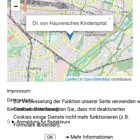
e
−
n
.
×
Dr. von Haunersches Kinderspital
K
o
m
m
e
n
S
Leaflet
| ©
OpenStreetMap
contributors
i
e
Impressum
v
Datenschutz
Zur Verbesserung der Funktion unserer Seite verwenden w
o
Cookies. Bitte beachten Sie, dass mit deaktivierten
Barrierefreiheitserklärung
r
Cookies einige Dienste nicht mehr funktionieren (z.B.
b
Anmeldung für Redakteure
Formulare absenden).
e
i
➜
Mehr Informationen
OK