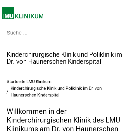
i
r
i
e
r
Medizin & Pflege
Patienten & Besucher
Forschung
Lehre
Das Kli
e
n
Kinderchirurgische Klinik und Poliklinik im
d
Dr. von Haunerschen Kinderspital
e
r
E
Startseite LMU Klinikum
i
Kinderchirurgische Klinik und Poliklinik im Dr. von
n
Haunerschen Kinderspital
b
l
Willkommen in der 
i
Kinderchirurgischen Klinik des LMU 
c
Klinikums am Dr. von Haunerschen 
k