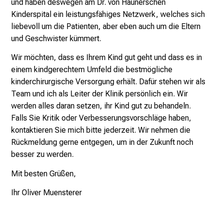
und haben deswegen am Dr. von Haunerschen
e
Kinderspital ein leistungsfähiges Netzwerk, welches sich
n
liebevoll um die Patienten, aber eben auch um die Eltern
P
und Geschwister kümmert.
f
l
Wir möchten, dass es Ihrem Kind gut geht und dass es in
e
einem kindgerechtem Umfeld die bestmögliche
g
kinderchirurgische Versorgung erhält. Dafür stehen wir als
e
Team und ich als Leiter der Klinik persönlich ein. Wir
a
werden alles daran setzen, ihr Kind gut zu behandeln.
l
Falls Sie Kritik oder Verbesserungsvorschläge haben,
l
kontaktieren Sie mich bitte jederzeit. Wir nehmen die
t
Rückmeldung gerne entgegen, um in der Zukunft noch
a
besser zu werden.
g
Mit besten Grüßen,
.
T
Ihr Oliver Muensterer
r
e