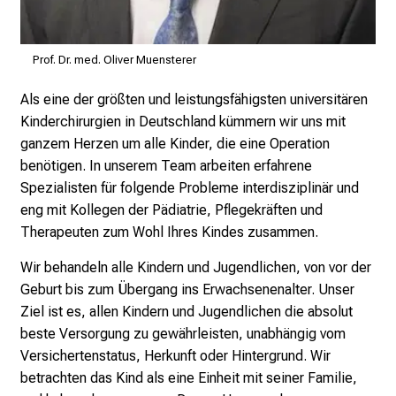
l
e
n
Prof. Dr. med. Oliver Muensterer
u
Als eine der größten und leistungsfähigsten universitären
n
Kinderchirurgien in Deutschland kümmern wir uns mit
d
ganzem Herzen um alle Kinder, die eine Operation
g
benötigen.
In unserem Team arbeiten erfahrene
a
Spezialisten für folgende Probleme interdisziplinär und
n
eng mit Kollegen der Pädiatrie, Pflegekräften und
z
Therapeuten zum Wohl Ihres Kindes zusammen.
h
e
Wir behandeln alle Kindern und Jugendlichen, von vor der
i
Geburt bis zum Übergang ins Erwachsenenalter. Unser
t
Ziel ist es, allen Kindern und Jugendlichen die absolut
l
beste Versorgung zu gewährleisten, unabhängig vom
i
Versichertenstatus, Herkunft oder Hintergrund. Wir
c
betrachten das Kind als eine Einheit mit seiner Familie,
h