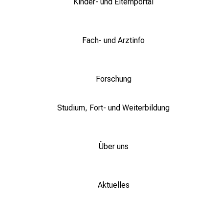
Kinder- und Elternportal
n
z
u
J
Fach- und Arztinfo
o
b
s
Forschung
,
A
Studium, Fort- und Weiterbildung
u
s
b
Über uns
i
l
d
Aktuelles
u
n
g