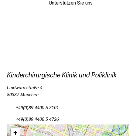
e
Unterstützen Sie uns
n
u
n
d
W
e
i
t
e
Kinderchirurgische Klinik und Poliklinik
r
b
Lindwurmstraße 4
i
80337 München
l
+49(0)89 4400 5 3101
d
u
+49(0)89 4400 5 4726
n
g
+