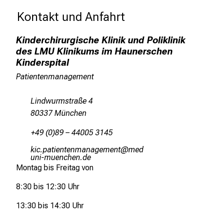
f
 Kontakt und Anfahrt 
f
e
Kinderchirurgische Klinik und Poliklinik
n
des LMU Klinikums im Haunerschen
S
Kinderspital
i
Patientenmanagement
e
E
Lindwurmstraße 4
x
80337 München
p
e
+49 (0)89 – 44005 3145
r
olysögbliubaiuvgugxiviub
vim
t
Jful_nvfiuyziuemni
Montag bis Freitag von
e
n
8:30 bis 12:30 Uhr
,
e
13:30 bis 14:30 Uhr
n