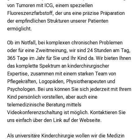
n
von Tumoren mit ICG, einem speziellen
u
Fluoreszenzfarbstoff, der uns eine präzise Präparation
n
der empfindlichen Strukturen unserer Patienten
d
ermöglicht.
e
r
Ob im Notfall, bei komplexen chronischen Problemen
h
oder für eine Zweitmeinung, wir sind 24 Stunden am Tag,
a
365 Tage im Jahr für Sie und Ihr Kind da. Wir bieten Ihnen
l
das komplette Spektrum an kinderchirurgischer
t
Expertise, zusammen mit einem starken Team von
e
Pflegekräften, Logopäden, Physiotherapeuten und
n
Psychologen. Bei uns können Sie sich jederzeit mit Ihrem
S
Kind persönlich vorstellen, aber auch eine
i
telemedizinische Beratung mittels
e
Videokonferenzschaltung ist möglich. Kontaktieren Sie
s
uns einfach über den Link auf der Webseite.
p
a
Als universitäre Kinderchirurgie wollen wir die Medizin