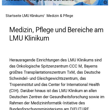
Q
d
M
e
m
r
Startseite LMU Klinikum
Medizin & Pflege
i
E
p
i
Medizin, Pflege und Bereiche am
n
LMU Klinikum
b
l
i
c
Herausragende Einrichtungen des LMU Klinikums sind
k
das Onkologische Spitzenzentrum CCC M, Bayerns
e
größtes Transplantationszentrum TxM, das Deutsche
i
Schwindel- und Gleichgewichtszentrum, das
n
Tropeninstitut und das Center for International Health
d
(CIH). Darüber hinaus ist das LMU Klinikum an allen
e
Deutschen Zentren der Gesundheitsforschung sowie im
n
Rahmen der Medizininformatik-Initiative des
a
Bundesforschungsministeriums am DIFUTURE