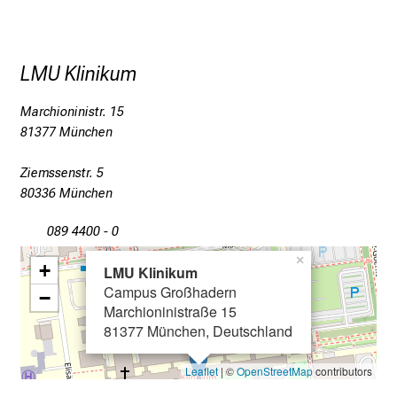
n
f
o
r
LMU Klinikum
m
Marchioninistr. 15
a
81377 München
t
i
Ziemssenstr. 5
o
80336 München
n
e
089 4400 - 0
n
×
+
z
LMU Klinikum
Campus Großhadern
u
−
Marchioninistraße 15
J
81377 München, Deutschland
o
b
Leaflet
| ©
OpenStreetMap
contributors
s