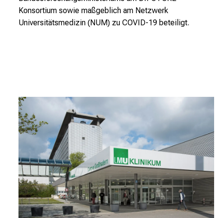
n
Konsortium sowie maßgeblich am Netzwerk
s
Universitätsmedizin (NUM) zu COVID-19 beteiligt.
p
r
u
c
h
s
v
o
l
l
e
n
u
n
d
g