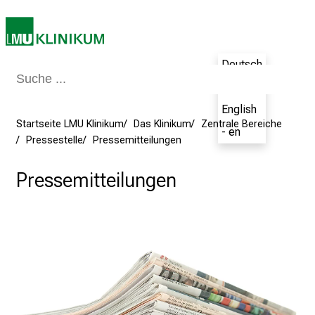
i
e
a
Deutsch
m
2
- de
7
English
.
Startseite LMU Klinikum
Das Klinikum
Zentrale Bereiche
- en
J
Pressestelle
Pressemitteilungen
u
n
Pressemitteilungen
i
2
0
2
5
d
e
n