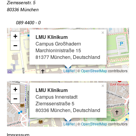
i
Ziemssenstr. 5
n
80336 München
T
089 4400 - 0
a
g
×
+
LMU Klinikum
v
Campus Großhadern
−
o
Marchioninistraße 15
l
81377 München, Deutschland
l
e
Leaflet
| ©
OpenStreetMap
contributors
r
i
×
+
LMU Klinikum
n
Campus Innenstadt
−
s
Ziemssenstraße 5
p
80336 München, Deutschland
i
r
Leaflet
| ©
OpenStreetMap
contributors
i
Impressum