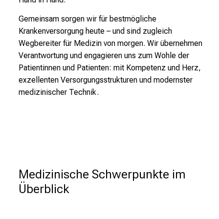
e
r
Gemeinsam sorgen wir für bestmögliche
E
Krankenversorgung heute – und sind zugleich
i
Wegbereiter für Medizin von morgen. Wir übernehmen
n
Verantwortung und engagieren uns zum Wohle der
b
Patientinnen und Patienten: mit Kompetenz und Herz,
l
exzellenten Versorgungsstrukturen und modernster
i
medizinischer Technik.
c
k
e
i
n
d
Medizinische Schwerpunkte im 
e
n
Überblick
a
n