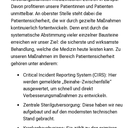
a
Davon profitieren unsere Patientinnen und Patienten
l
unmittelbar. An oberster Stelle steht dabei die
l
Patientensicherheit, die wir durch gezielte Maßnahmen
t
kontinuierlich fortentwickeln. Denn erst durch die
a
systematische Abstimmung vieler einzelner Bausteine
g
erreichen wir unser Ziel: die sicherste und wirksamste
.
Behandlung, welche die Medizin heute leisten kann.
Zu
T
unseren Maßnahmen im Bereich Patientensicherheit
r
gehören unter anderem:
e
f
Critical Incident Reporting System (CIRS): Hier
f
werden gemeldete „Beinahe-Zwischenfälle“
e
ausgewertet, um schnell und direkt
n
Verbesserungsmaßnahmen zu entwickeln.
S
Zentrale Sterilgutversorgung: Diese haben wir neu
i
aufgebaut und auf den modernsten technischen
e
Stand gebracht.
E