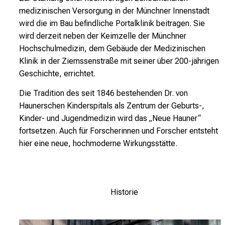
e
medizinischen Versorgung in der Münchner Innenstadt
r
wird die im Bau befindliche Portalklinik beitragen. Sie
e
wird derzeit neben der Keimzelle der Münchner
c
Hochschulmedizin, dem Gebäude der Medizinischen
h
Klinik in der Ziemssenstraße mit seiner über 200-jährigen
a
Geschichte, errichtet.
n
Die Tradition des seit 1846 bestehenden Dr. von
c
Haunerschen Kinderspitals als Zentrum der Geburts-,
e
Kinder- und Jugendmedizin wird das „Neue Hauner“
n
fortsetzen. Auch für Forscherinnen und Forscher entsteht
u
hier eine neue, hochmoderne Wirkungsstätte.
n
d
e
r
Historie
h
a
l