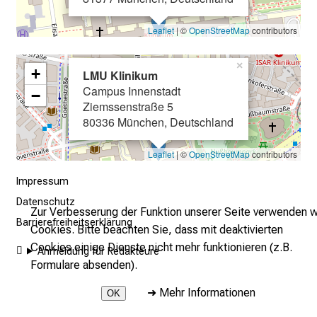
u
s
Leaflet
| ©
OpenStreetMap
contributors
b
i
×
+
LMU Klinikum
l
Campus Innenstadt
−
d
Ziemssenstraße 5
u
80336 München, Deutschland
n
g
Leaflet
| ©
OpenStreetMap
contributors
e
Impressum
n
Datenschutz
u
Zur Verbesserung der Funktion unserer Seite verwenden w
Barrierefreiheitserklärung
n
Cookies. Bitte beachten Sie, dass mit deaktivierten
d
Cookies einige Dienste nicht mehr funktionieren (z.B.
Anmeldung für Redakteure
W
Formulare absenden).
e
➜
Mehr Informationen
OK
i
t