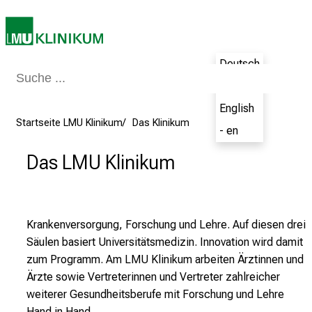
o
l
l
Deutsch
e
r
- de
i
English
n
Startseite LMU Klinikum
Das Klinikum
- en
s
p
Das LMU Klinikum
i
r
i
Krankenversorgung, Forschung und Lehre. Auf diesen drei
e
Säulen basiert Universitätsmedizin. Innovation wird damit
r
zum Programm. Am LMU Klinikum arbeiten Ärztinnen und
e
Ärzte sowie Vertreterinnen und Vertreter zahlreicher
n
weiterer Gesundheitsberufe mit Forschung und Lehre
d
Hand in Hand.