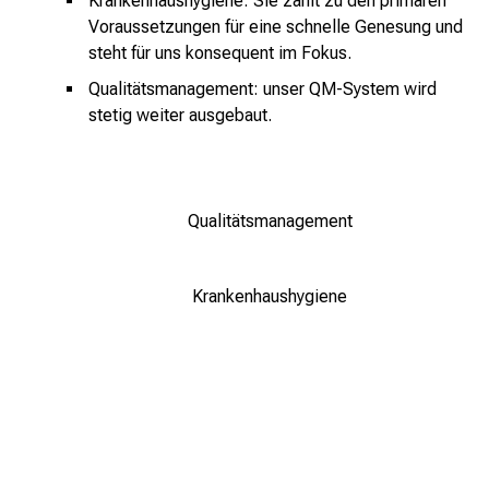
Krankenhaushygiene: Sie zählt zu den primären
x
Voraussetzungen für eine schnelle Genesung und
p
steht für uns konsequent im Fokus.
e
Qualitätsmanagement: unser QM-System wird
r
stetig weiter ausgebaut.
t
e
n
,
Qualitätsmanagement
e
n
t
Krankenhaushygiene
d
e
c
k
e
n
S