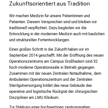
Zukunftsorientiert aus Tradition
i
e
v
Wir machen Medizin für unsere Patientinnen und
i
Patienten. Diesem Versprechen sind und bleiben wir
e
traditionell verpflichtet. Dazu begleiten wir die
l
Entwicklung in der modernen Medizin auch mit baulichen
f
und strukturellen Fortentwicklungen.
ä
Einen großen Schritt in die Zukunft haben wir im
l
September 2014 geschafft. Mit der Eröffnung des neuen
t
Operationszentrums am Campus Großhadern sind 32
i
hoch moderne Operationssäle in Betrieb gegangen.
g
Zusammen mit der neuen Zentralen Notaufnahme, dem
e
Ambulanten Operationszentrum und der Zentralen
K
Sterilgutversorgung bildet das neue Gebäude das
a
operative und logistische Rückgrat der chirurgischen
r
Disziplinen am LMU Klinikum.
r
i
Zur Stärkung einer hochwertigen zentrumsnahen