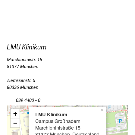
o
r
m
a
t
i
LMU Klinikum
o
n
Marchioninistr. 15
e
81377 München
n
z
Ziemssenstr. 5
u
80336 München
J
089 4400 - 0
o
b
×
+
LMU Klinikum
s
Campus Großhadern
−
,
Marchioninistraße 15
A
81377 München, Deutschland