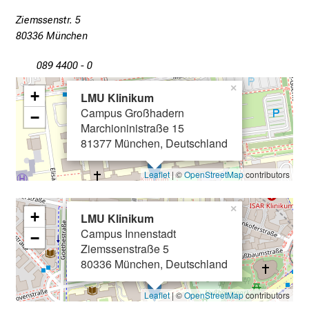
b
Ziemssenstr. 5
l
80336 München
i
c
089 4400 - 0
k
×
+
LMU Klinikum
e
Campus Großhadern
−
i
Marchioninistraße 15
n
81377 München, Deutschland
d
e
Leaflet
| ©
OpenStreetMap
contributors
n
a
×
+
LMU Klinikum
n
Campus Innenstadt
−
s
Ziemssenstraße 5
p
80336 München, Deutschland
r
u
Leaflet
| ©
OpenStreetMap
contributors
c