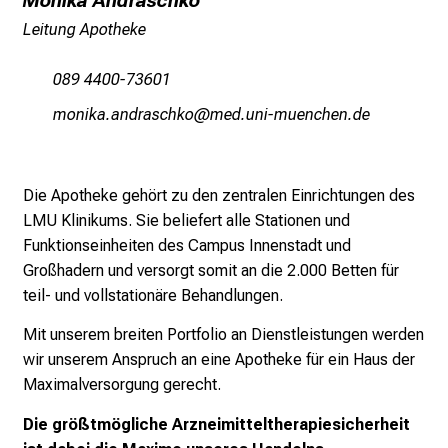
Monika Andraschko
i
Leitung Apotheke
n
i
089 4400-73601
k
vüWulogsgumpgcyzodü
vimsfual#vfiuyziusmi
u
m
–
e
Die Apotheke gehört zu den zentralen Einrichtungen des
i
LMU Klinikums. Sie beliefert alle Stationen und
n
Funktionseinheiten des Campus Innenstadt und
T
Großhadern und versorgt somit an die 2.000 Betten für
a
teil- und vollstationäre Behandlungen.
g
Mit unserem breiten Portfolio an Dienstleistungen werden
v
wir unserem Anspruch an eine Apotheke für ein Haus der
o
Maximalversorgung gerecht.
l
l
Die größtmögliche Arzneimitteltherapiesicherheit
e