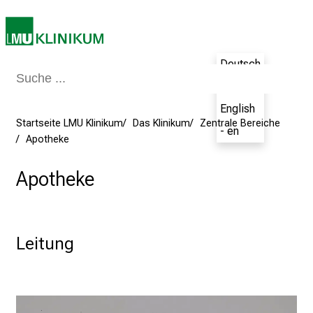
n
i
2
0
Deutsch
2
- de
5
English
d
Startseite LMU Klinikum
Das Klinikum
Zentrale Bereiche
e
- en
Apotheke
n
K
Apotheke
a
r
r
i
Leitung
e
r
e
t