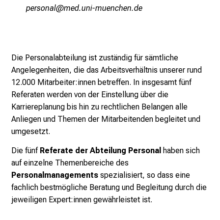
öipcüugä
vimefulahvfiuyziuemi
–
e
i
n
Die Personalabteilung ist zuständig für sämtliche
T
Angelegenheiten, die das Arbeitsverhältnis unserer rund
a
12.000 Mitarbeiter:innen betreffen. In insgesamt fünf
g
Referaten werden von der Einstellung über die
v
Karriereplanung bis hin zu rechtlichen Belangen alle
o
Anliegen und Themen der Mitarbeitenden begleitet und
l
umgesetzt.
l
e
Die fünf
Referate der Abteilung Personal
haben sich
r
auf einzelne Themenbereiche des
i
Personalmanagements
spezialisiert, so dass eine
n
fachlich bestmögliche Beratung und Begleitung durch die
s
jeweiligen Expert:innen gewährleistet ist.
p
i