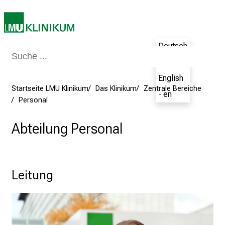
d
e
n
K
Deutsch
a
- de
r
English
r
Startseite LMU Klinikum
Das Klinikum
Zentrale Bereiche
- en
i
Personal
e
r
Abteilung Personal
e
t
a
g
Leitung
d
e
r
P