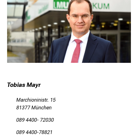
f
l
e
g
e
a
m
L
M
U
K
Tobias Mayr
l
i
Marchioninistr. 15
n
81377 München
i
089 4400- 72030
k
u
089 4400-78821
m