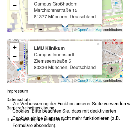
Qualitätsmanagement
arbeitsrechtlichen und tarifrechtlichen
Campus Großhadern
−
Maßnahmen zur Vereinbarkeit von Beruf und
e
Marchioninistraße 15
Angelegenheiten
Familie
n
81377 München, Deutschland
Bearbeitung von Anhörungen und Abmahnungen
Betriebliches Eingliederungs- und
u
Ideenmanagement
Erstellung von Chefarztverträgen
n
Leaflet
| ©
OpenStreetMap
contributors
d
Beteiligung von Privatliquidationserlösen
g
×
+
LMU Klinikum
Projekt ATwork
a
Campus Innenstadt
−
n
Ziemssenstraße 5
z
80336 München, Deutschland
h
e
Leaflet
| ©
OpenStreetMap
contributors
i
Impressum
t
Datenschutz
l
Zur Verbesserung der Funktion unserer Seite verwenden w
Barrierefreiheitserklärung
i
Cookies. Bitte beachten Sie, dass mit deaktivierten
c
Cookies einige Dienste nicht mehr funktionieren (z.B.
Anmeldung für Redakteure
h
Formulare absenden).