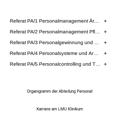
r
i
e
Referat PA/1 Personalmanagement Ärztliche Di
r
e
Referat PA/2 Personalmanagement Pflege- & K
n
Referat PA/3 Personalgewinnung und –bindung
d
e
Referat PA/4 Personalsysteme und Arbeitszei
r
E
Referat PA/5 Personalcontrolling und Tarifrecht
i
n
b
l
Organigramm der Abteilung Personal
i
Marion Eisenreich
c
k
Benjamin von Sierstorpff
Karriere am LMU Klinikum
Marchioninistr. 15
e