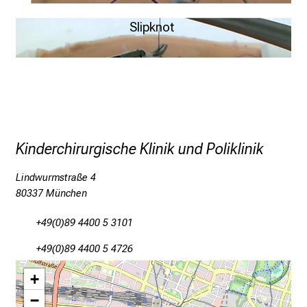
P
More
Slipknot
f
l
e
More
g
e
a
m
Kinderchirurgische Klinik und Poliklinik
L
M
Lindwurmstraße 4
U
80337 München
K
l
+49(0)89 4400 5 3101
i
+49(0)89 4400 5 4726
n
i
+
k
−