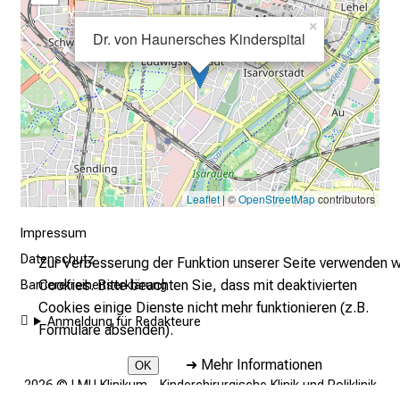
u
m
×
Dr. von Haunersches Kinderspital
–
e
i
n
T
a
g
Leaflet
| ©
OpenStreetMap
contributors
v
o
Impressum
l
Datenschutz
Zur Verbesserung der Funktion unserer Seite verwenden w
l
Cookies. Bitte beachten Sie, dass mit deaktivierten
Barrierefreiheitserklärung
e
Cookies einige Dienste nicht mehr funktionieren (z.B.
r
Anmeldung für Redakteure
Formulare absenden).
i
n
➜
Mehr Informationen
OK
s
2026 © LMU Klinikum - Kinderchirurgische Klinik und Poliklinik