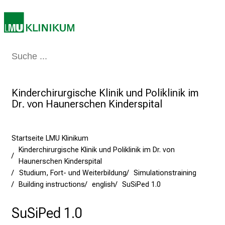
b
e
n
S
Medizin & Pflege
Patienten & Besucher
Forschung
Lehre
Das Kli
i
e
a
Kinderchirurgische Klinik und Poliklinik im
m
Dr. von Haunerschen Kinderspital
2
7
.
Startseite LMU Klinikum
J
Kinderchirurgische Klinik und Poliklinik im Dr. von
u
Haunerschen Kinderspital
n
Studium, Fort- und Weiterbildung
Simulationstraining
Building instructions
english
SuSiPed 1.0
i
2
SuSiPed 1.0
0
2