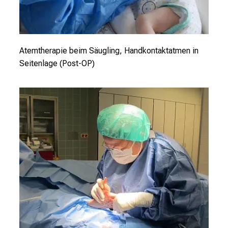
.
K
o
m
Atemtherapie beim Säugling, Handkontaktatmen in
m
Seitenlage (Post-OP)
e
n
S
i
e
v
o
r
b
e
i
,
t