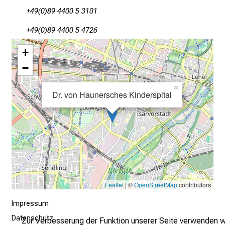
n
+49(0)89 4400 5 3101
S
i
+49(0)89 4400 5 4726
e
+
s
−
i
c
×
h
Dr. von Haunersches Kinderspital
v
o
n
d
e
r
g
Leaflet
| ©
OpenStreetMap
contributors
e
Impressum
l
e
Datenschutz
Zur Verbesserung der Funktion unserer Seite verwenden w