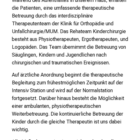
Während des Aufenthaltes in unserem Haus, erhalten
e
die Patienten, eine umfassende therapeutische
n
Betreuung durch das interdisziplinäre
S
Therapeutenteam der Klinik für Orthopädie und
i
Unfallchirurgie/MUM. Das Rehateam Kinderchirurgie
e
besteht aus Physiotherapeuten, Ergotherapeuten, und
E
Logopäden. Das Team übernimmt die Betreuung von
x
Säuglingen, Kindern und Jugendlichen nach
p
chirurgischen und traumatischen Ereignissen.
e
r
Auf ärztliche Anordnung beginnt die therapeutische
t
Begleitung zum frühestmöglichen Zeitpunkt auf der
e
Intensiv Station und wird auf der Normalstation
n
fortgesetzt. Darüber hinaus besteht die Möglichkeit
,
einer ambulanten, physiotherapeutischen
e
Weiterbetreuung. Die kontinuierliche Betreuung der
n
Kinder durch die gleiche Therapeutin ist uns dabei
t
wichtig.
d