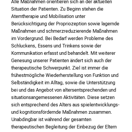
Alle Maßnahmen orientieren sich an der aktuellen
e
Situation der Patienten. Zu Beginn stehen die
c
Atemtherapie und Mobilisation unter
k
Berücksichtigung der Propriozeption sowie lagernde
e
Maßnahmen und schmerzreduzierende Maßnahmen
n
im Vordergrund. Bei Bedarf werden Probleme des
S
Schluckens, Essens und Trinkens sowie der
i
Kommunikation erfasst und behandelt. Mit weiterer
e
Genesung unserer Patienten ändert sich auch der
v
therapeutische Schwerpunkt. Ziel ist immer die
i
frühestmögliche Wiederherstellung von Funktion und
e
Selbständigkeit im Alltag, sowie die Unterstützung
l
bei und das Angebot von altersentsprechenden und
f
situationsangemessenen Aktivitäten. Diese setzen
ä
sich entsprechend des Alters aus spielentwicklungs-
l
und kognitionsfördernde Maßnahmen zusammen.
t
Unabdingbar ist während der gesamten
i
therapeutischen Begleitung der Einbezug der Eltern
g