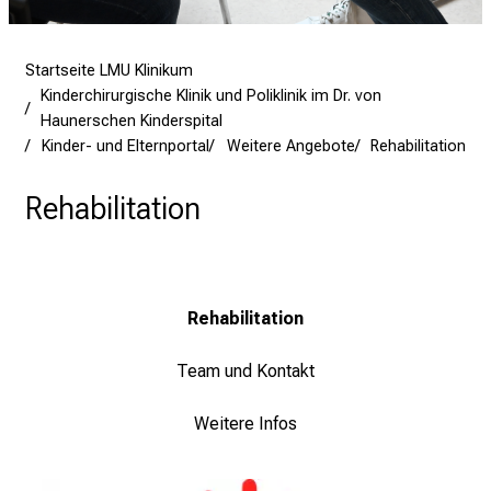
n
u
n
Startseite LMU Klinikum
d
Kinderchirurgische Klinik und Poliklinik im Dr. von
g
Haunerschen Kinderspital
a
Kinder- und Elternportal
Weitere Angebote
Rehabilitation
n
Rehabilitation
z
h
e
i
t
Rehabilitation
l
i
Team und Kontakt
c
h
Weitere Infos
e
n