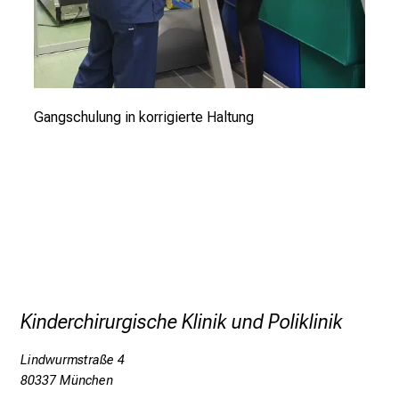
o
l
l
e
g
e
Gangschulung in korrigierte Haltung
n
a
u
s
u
n
d
l
a
Kinderchirurgische Klinik und Poliklinik
s
s
Lindwurmstraße 4
80337 München
e