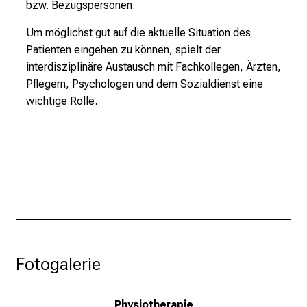
bzw. Bezugspersonen.
e
K
Um möglichst gut auf die aktuelle Situation des
a
Patienten eingehen zu können, spielt der
r
interdisziplinäre Austausch mit Fachkollegen, Ärzten,
r
Pflegern, Psychologen und dem Sozialdienst eine
i
wichtige Rolle.
e
r
e
c
h
a
n
c
e
Fotogalerie
n
u
n
Physiotherapie