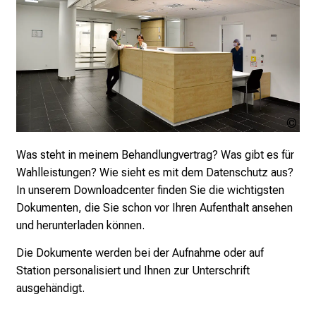
U
K
l
i
n
i
k
LM
u
Kli
Was steht in meinem Behandlungvertrag? Was gibt es für
m
Wahlleistungen? Wie sieht es mit dem Datenschutz aus?
–
In unserem Downloadcenter finden Sie die wichtigsten
e
Dokumenten, die Sie schon vor Ihren Aufenthalt ansehen
i
und herunterladen können.
n
T
Die Dokumente werden bei der Aufnahme oder auf
a
Station personalisiert und Ihnen zur Unterschrift
g
ausgehändigt.
v
o