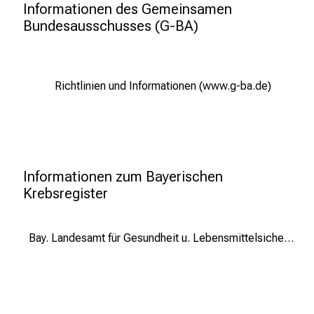
p
Informationen des Gemeinsamen 
r
Bundesausschusses (G-BA)
u
c
h
Richtlinien und Informationen (www.g-ba.de)
s
v
o
l
l
Informationen zum Bayerischen 
e
Krebsregister 
n
u
n
Bay. Landesamt für Gesundheit u. Lebensmittelsicherheit (www.lgl.bayern.de)
d
g
a
n