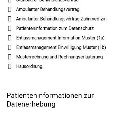
E
Ambulanter Behandlungsvertrag
i
Ambulanter Behandlungsvertrag Zahnmedizin
n
b
Patienteninformation zum Datenschutz
l
Entlassmanagement Information Muster (1a)
i
Entlassmanagement Einwilligung Muster (1b)
c
Musterrechnung und Rechnungserläuterung
k
e
Hausordnung
i
n
d
e
Patienteninformationen zur 
n
Datenerhebung
a
n
s