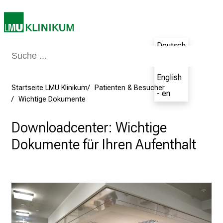
r
e
t
Deutsch
a
g
- de
d
English
e
Startseite LMU Klinikum
Patienten & Besucher
- en
r
Wichtige Dokumente
P
f
Downloadcenter: Wichtige
l
Dokumente für Ihren Aufenthalt
e
g
e
a
m
L
M