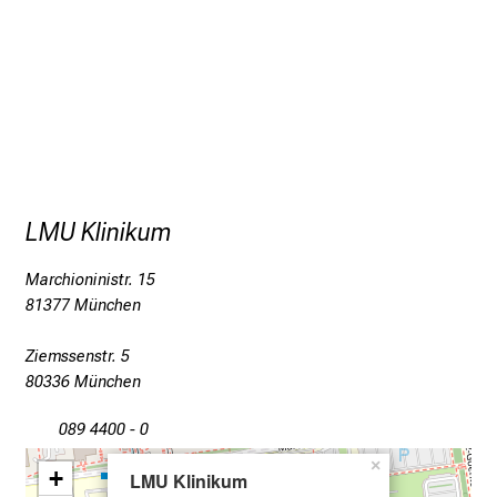
z
h
e
i
t
l
i
c
h
LMU Klinikum
e
n
Marchioninistr. 15
81377 München
P
f
Ziemssenstr. 5
l
80336 München
e
g
089 4400 - 0
e
×
a
+
LMU Klinikum