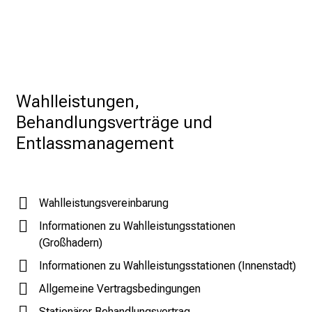
l
l
e
r
i
Wahlleistungen, 
n
Behandlungsverträge und 
s
p
Entlassmanagement
i
r
i
Wahlleistungsvereinbarung
e
r
Informationen zu Wahlleistungsstationen
e
(Großhadern)
n
Informationen zu Wahlleistungsstationen (Innenstadt)
d
Allgemeine Vertragsbedingungen
e
r
Stationärer Behandlungsvertrag