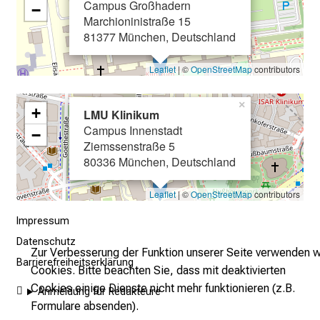
l
Campus Großhadern
−
Marchioninistraße 15
l
81377 München, Deutschland
t
a
Leaflet
| ©
OpenStreetMap
contributors
g
.
×
T
+
LMU Klinikum
r
Campus Innenstadt
−
Ziemssenstraße 5
e
80336 München, Deutschland
f
f
Leaflet
| ©
OpenStreetMap
contributors
e
n
Impressum
S
Datenschutz
Zur Verbesserung der Funktion unserer Seite verwenden w
i
Barrierefreiheitserklärung
Cookies. Bitte beachten Sie, dass mit deaktivierten
e
Cookies einige Dienste nicht mehr funktionieren (z.B.
E
Anmeldung für Redakteure
Formulare absenden).
x