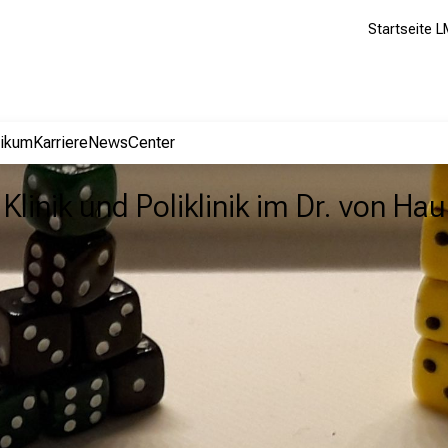
Startseite L
nikum
Karriere
NewsCenter
Klinik und Poliklinik im Dr. von H