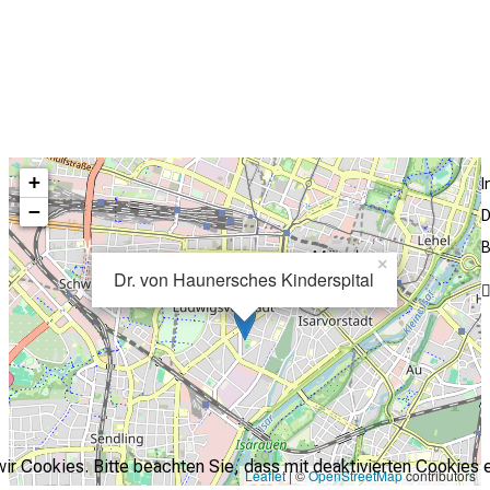
+
−
D
B
×
Dr. von Haunersches Kinderspital
r Cookies. Bitte beachten Sie, dass mit deaktivierten Cookies e
Leaflet
| ©
OpenStreetMap
contributors