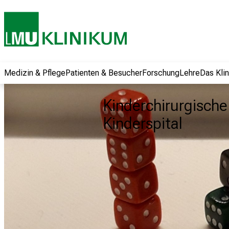
und erhalten Sie
spannende
Informationen zu
Jobs, Ausbildungen
und
Weiterbildungen.
Medizin & Pflege
Patienten & Besucher
Forschung
Lehre
Das Kli
Kommen Sie
vorbei, tauschen
Kinderchirurgische 
Sie sich mit
Kinderspital
Kollegen aus und
lassen Sie sich von
der gelebten
Pflegewissenschaft
begeistern – ganz
unverbindlich und
ohne Anmeldung.