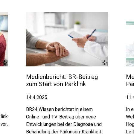
LMU
lev
Klinikum
dolgachov
Medienbericht: BR-Beitrag 
Me
zum Start von Parklink
Pa
14.4.2025
11.
BR24 Wissen berichtet in einem
In 
link
Online- und TV-Beitrag über neue
Wel
vor,
Entwicklungen bei der Diagnose und
Hög
Behandlung der Parkinson-Krankheit.
Lei