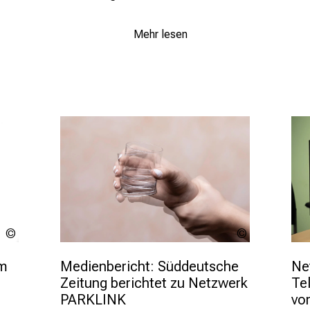
Mehr lesen
Alessandro
LMU
Grandini -
Klinikum
stock.adob
Medienbericht: Süddeutsche 
m 
Ne
Zeitung berichtet zu Netzwerk 
Te
PARKLINK
vo