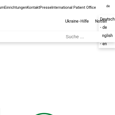
de
kum
Einrichtungen
Kontakt
Presse
International Patient Office
Deutsch
Ukraine-Hilfe
Notfall
- de
English
- en