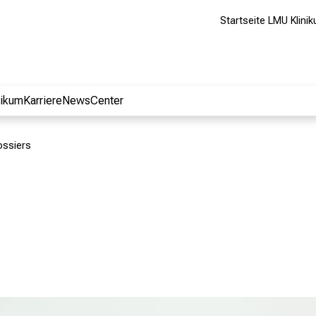
Startseite LMU Klini
nikum
Karriere
NewsCenter
ossiers