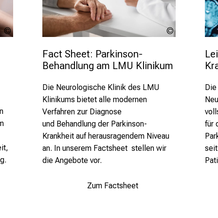
Alessandro
lev
Grandini -
dolgachov
stock.adob
Lei
Fact Sheet: Parkinson-
Kr
Behandlung am LMU Klinikum
Die
Die Neurologische Klinik des LMU
Neu
Klinikums bietet
alle modernen
n
voll
Verfahren zur Diagnose
am
für
und
Behandlung der Parkinson-
Par
Krankheit auf herausragendem Niveau
it,
sei
an. In unserem Factsheet stellen wir
g.
Pati
die Angebote vor.
Zum Factsheet