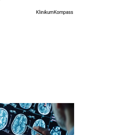
studio.com
(Olga
KlinikumKompass
Yastremska
and Leonid
Yastremskiy)