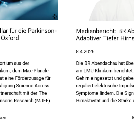
MP Studio -
stock.adobe.com
ar für die Parkinson-
Medienbericht: BR Abe
 Oxford
Adaptiver Tiefer Hirn
8.4.2026
ortium aus der
Die BR Abendschau hat über
nikum, dem Max-Planck-
am LMU Klinikum berichtet.
hat eine Förderzusage für
Gehirn eingesetzt und gebe
Aligning Science Across
reguliert elektrische Impuls
rtnerschaft mit der The
Symptome lindern. Die Sign
kinson’s Research (MJFF).
Hirnaktivität und die Stärk
sen