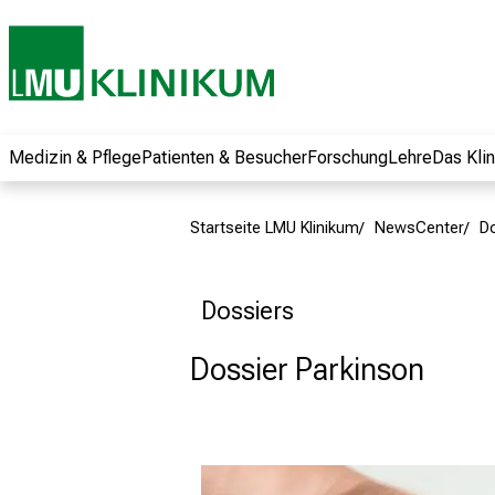
und erhalten Sie
spannende
Informationen zu
Jobs, Ausbildungen
und
Weiterbildungen.
Medizin & Pflege
Patienten & Besucher
Forschung
Lehre
Das Kli
Kommen Sie
vorbei, tauschen
Startseite LMU Klinikum
NewsCenter
D
Sie sich mit
Kollegen aus und
lassen Sie sich von
Dossiers
der gelebten
Pflegewissenschaft
Dossier Parkinson
begeistern – ganz
unverbindlich und
ohne Anmeldung.