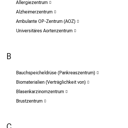
Allergiezentrum
.
T
Alzheimerzentrum
r
Ambulante OP-Zentrum (AOZ)
e
Universitäres Aortenzentrum
f
f
e
n
B
S
i
Bauchspeicheldrüse (Pankreaszentrum)
e
E
Biomaterialien (Verträglichkeit von)
x
Blasenkarzinomzentrum
p
Brustzentrum
e
r
t
e
C