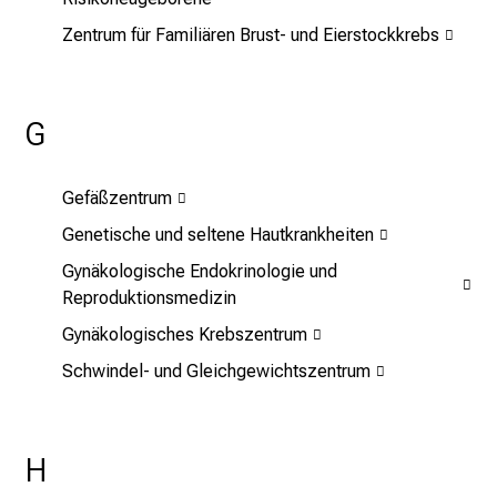
n
Zentrum für Familiären Brust- und Eierstockkrebs
c
e
n
G
u
n
d
Gefäßzentrum
e
Genetische und seltene Hautkrankheiten
r
h
Gynäkologische Endokrinologie und
a
Reproduktionsmedizin
l
Gynäkologisches Krebszentrum
t
Schwindel- und Gleichgewichtszentrum
e
n
S
i
H
e