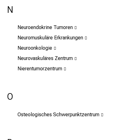
N
u
n
g
Neuroendokrine Tumoren
e
Neuromuskuläre Erkrankungen
n
.
Neuroonkologie
K
Neurovaskuläres Zentrum
o
Nierentumorzentrum
m
m
e
n
O
S
i
Osteologisches Schwerpunktzentrum
e
v
o