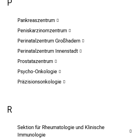
P
r
b
e
Pankreaszentrum
i
Peniskarzinomzentrum
,
t
Perinatalzentrum Großhadern
a
Perinatalzentrum Innenstadt
u
Prostatazentrum
s
c
Psycho-Onkologie
h
Präzisionsonkologie
e
n
S
R
i
e
s
Sektion für Rheumatologie und Klinische
i
Immunologie