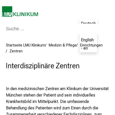
s
v
o
l
Deutsch
l
- de
e
English
n
Startseite LMU Klinikum
Medizin & Pflege
Einrichtungen
u
- en
Zentren
n
d
Interdisziplinäre Zentren
g
a
n
z
In den medizinischen Zentren am Klinikum der Universität
h
München stehen der Patient und sein individuelles
e
Krankheitsbild im Mittelpunkt. Die umfassende
i
Behandlung des Patienten wird zum Einen durch die
t
Zusammenarbeit verschiedener Fachdisziplinen, zum