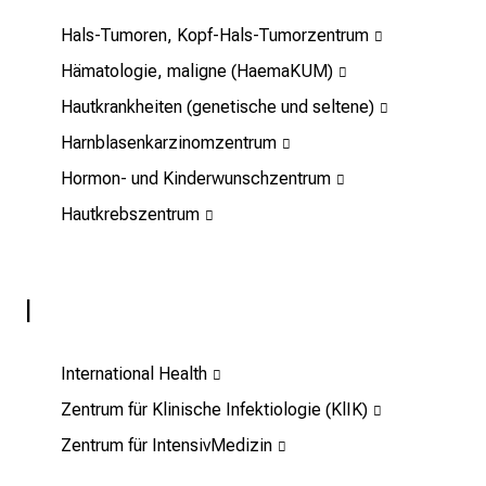
s
Hals-Tumoren, Kopf-Hals-Tumorzentrum
p
Hämatologie, maligne (HaemaKUM)
a
n
Hautkrankheiten (genetische und seltene)
n
Harnblasenkarzinomzentrum
e
Hormon- und Kinderwunschzentrum
n
d
Hautkrebszentrum
e
I
n
I
f
o
r
International Health
m
Zentrum für Klinische Infektiologie (KlIK)
a
Zentrum für IntensivMedizin
t
i