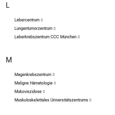
L
u
n
g
Lebercentrum
e
Lungentumorzentrum
n
Leberkrebszentrum CCC München
u
n
d
W
M
e
i
Magenkrebszentrum
t
e
Maligne Hämatologie
r
Mukoviszidose
b
Muskuloskelettales Universitätszentrums
i
l
d