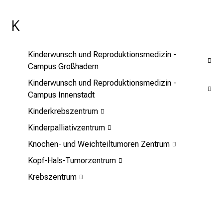
o
K
n
e
n
Kinderwunsch und Reproduktionsmedizin -
z
Campus Großhadern
u
Kinderwunsch und Reproduktionsmedizin -
J
Campus Innenstadt
o
b
Kinderkrebszentrum
s
Kinderpalliativzentrum
,
Knochen- und Weichteiltumoren Zentrum
A
u
Kopf-Hals-Tumorzentrum
s
Krebszentrum
b
i
l
d