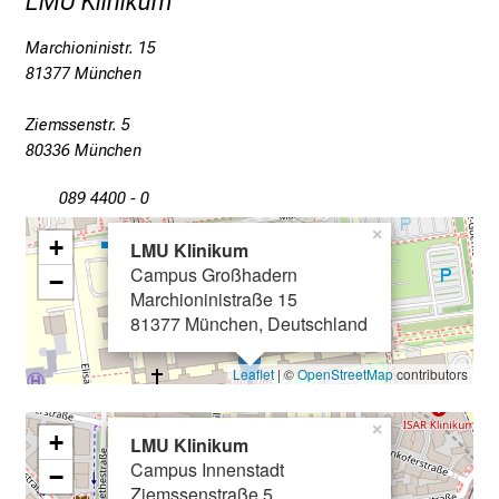
LMU Klinikum
s
s
Marchioninistr. 15
e
81377 München
n
s
Ziemssenstr. 5
c
80336 München
h
089 4400 - 0
a
f
×
+
LMU Klinikum
t
Campus Großhadern
−
b
Marchioninistraße 15
e
81377 München, Deutschland
g
e
Leaflet
| ©
OpenStreetMap
contributors
i
s
×
+
LMU Klinikum
t
Campus Innenstadt
−
e
Ziemssenstraße 5