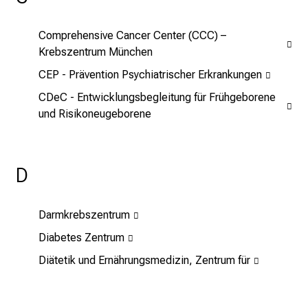
n
,
Comprehensive Cancer Center (CCC) –
e
Krebszentrum München
n
CEP - Prävention Psychiatrischer Erkrankungen
t
d
CDeC - Entwicklungsbegleitung für Frühgeborene
e
und Risikoneugeborene
c
k
e
D
n
S
i
Darmkrebszentrum
e
Diabetes Zentrum
v
Diätetik und Ernährungsmedizin, Zentrum für
i
e
l