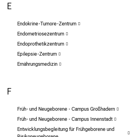
E
f
ä
l
Endokrine-Tumore-Zentrum
t
Endometriosezentrum
i
g
Endoprothetikzentrum
e
Epilepsie-Zentrum
K
Ernährungsmedizin
a
r
r
i
F
e
r
Früh- und Neugeborene - Campus Großhadern
e
c
Früh- und Neugeborene - Campus Innenstadt
h
Entwicklungsbegleitung für Frühgeborene und
a
Risikoneugeborene