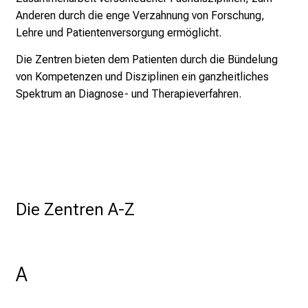
l
Anderen durch die enge Verzahnung von Forschung,
i
Lehre und Patientenversorgung ermöglicht.
c
h
Die Zentren bieten dem Patienten durch die Bündelung
e
von Kompetenzen und Disziplinen ein ganzheitliches
n
Spektrum an Diagnose- und Therapieverfahren.
P
f
l
e
g
e
Die Zentren A-Z
a
l
l
t
A
a
g