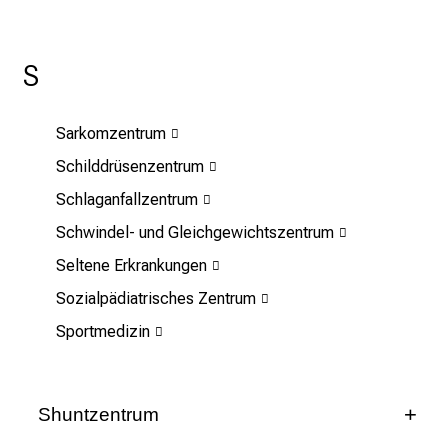
c
h
m
S
i
t
K
Sarkomzentrum
o
Schilddrüsenzentrum
l
Schlaganfallzentrum
l
e
Schwindel- und Gleichgewichtszentrum
g
Seltene Erkrankungen
e
Sozialpädiatrisches Zentrum
n
a
Sportmedizin
u
s
u
Shuntzentrum
n
Leitung: Prof. Dr. med. Nikolaos